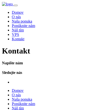
Domov
O nás
Naša ponuka
Ponúknite nám
Náš tím
VPS
Kontakt
Kontakt
Napíšte nám
Sledujte nás
Domov
O nás
Naša ponuka
Ponúknite nám
Náš tím